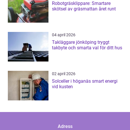
Robotgräsklippare: Smartare
skötsel av gräsmattan året runt
04 april 2026
Takläggare jönköping tryggt
takbyte och smarta val för ditt hus
02 april 2026
Solceller i höganäs smart energi
vid kusten
Adress