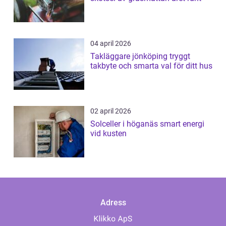
04 april 2026
Takläggare jönköping tryggt
takbyte och smarta val för ditt hus
02 april 2026
Solceller i höganäs smart energi
vid kusten
Adress