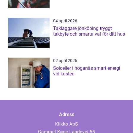
04 april 2026
Takläggare jönköping tryggt
takbyte och smarta val för ditt hus
02 april 2026
Solceller i höganäs smart energi
vid kusten
Adress