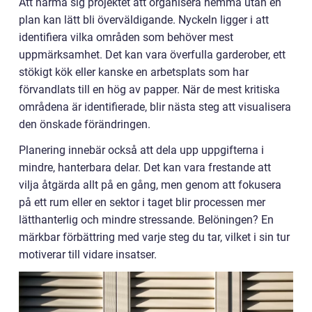
Att närma sig projektet att organisera hemma utan en
plan kan lätt bli överväldigande. Nyckeln ligger i att
identifiera vilka områden som behöver mest
uppmärksamhet. Det kan vara överfulla garderober, ett
stökigt kök eller kanske en arbetsplats som har
förvandlats till en hög av papper. När de mest kritiska
områdena är identifierade, blir nästa steg att visualisera
den önskade förändringen.
Planering innebär också att dela upp uppgifterna i
mindre, hanterbara delar. Det kan vara frestande att
vilja åtgärda allt på en gång, men genom att fokusera
på ett rum eller en sektor i taget blir processen mer
lätthanterlig och mindre stressande. Belöningen? En
märkbar förbättring med varje steg du tar, vilket i sin tur
motiverar till vidare insatser.