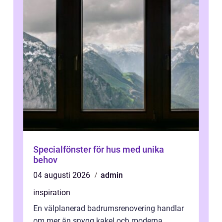
Specialfönster för hus med unika
behov
04 augusti 2026
admin
inspiration
En välplanerad badrumsrenovering handlar
om mer än snygg kakel och moderna