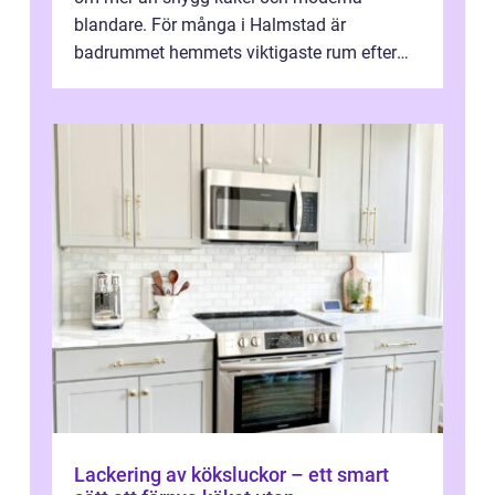
blandare. För många i Halmstad är
badrummet hemmets viktigaste rum efter
köket. Där ska v...
Lackering av köksluckor – ett smart