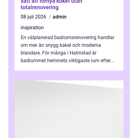
sätt att förnya köket utan
totalrenovering
08 juli 2026
admin
inspiration
En välplanerad badrumsrenovering handlar
om mer än snygg kakel och moderna
blandare. För många i Halmstad är
badrummet hemmets viktigaste rum efter
köket. Där ska v...