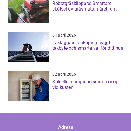
Robotgräsklippare: Smartare
skötsel av gräsmattan året runt
04 april 2026
Takläggare jönköping tryggt
takbyte och smarta val för ditt hus
02 april 2026
Solceller i höganäs smart energi
vid kusten
Adress