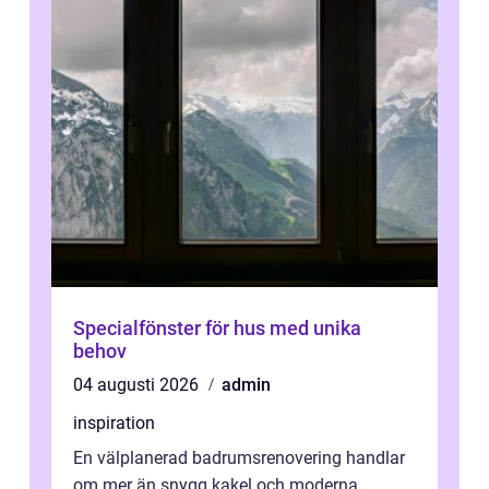
Specialfönster för hus med unika
behov
04 augusti 2026
admin
inspiration
En välplanerad badrumsrenovering handlar
om mer än snygg kakel och moderna