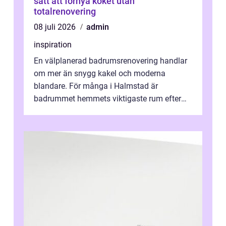
sätt att förnya köket utan
totalrenovering
08 juli 2026
admin
inspiration
En välplanerad badrumsrenovering handlar
om mer än snygg kakel och moderna
blandare. För många i Halmstad är
badrummet hemmets viktigaste rum efter
köket. Där ska v...