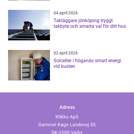
04 april 2026
Takläggare jönköping tryggt
takbyte och smarta val för ditt hus
02 april 2026
Solceller i höganäs smart energi
vid kusten
Adress