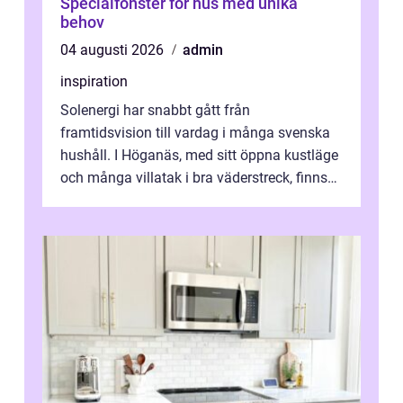
Specialfönster för hus med unika
behov
04 augusti 2026
admin
inspiration
Solenergi har snabbt gått från
framtidsvision till vardag i många svenska
hushåll. I Höganäs, med sitt öppna kustläge
och många villatak i bra väderstreck, finns
ovanligt goda förutsättningar för löns...