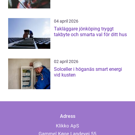
04 april 2026
Takläggare jönköping tryggt
takbyte och smarta val för ditt hus
02 april 2026
Solceller i höganäs smart energi
vid kusten
Adress