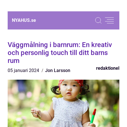
NYAHUS.
se
Väggmålning i barnrum: En kreativ
och personlig touch till ditt barns
rum
redaktionel
05 januari 2024
Jon Larsson