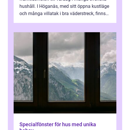
hushåll. I Höganäs, med sitt öppna kustläge
och många villatak i bra väderstreck, finns
ovanligt goda förutsättningar för löns...
Specialfönster för hus med unika