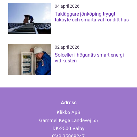
04 april 2026
Takläggare jönköping tryggt
takbyte och smarta val för ditt hus
02 april 2026
Solceller i höganäs smart energi
vid kusten
Adress