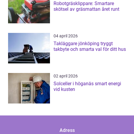
Robotgräsklippare: Smartare
skötsel av gräsmattan året runt
04 april 2026
Takläggare jönköping tryggt
takbyte och smarta val för ditt hus
02 april 2026
Solceller i höganäs smart energi
vid kusten
Adress