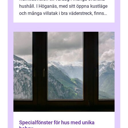
hushåll. I Höganäs, med sitt öppna kustläge
och många villatak i bra väderstreck, finns
ovanligt goda förutsättningar för löns...
Specialfönster för hus med unika