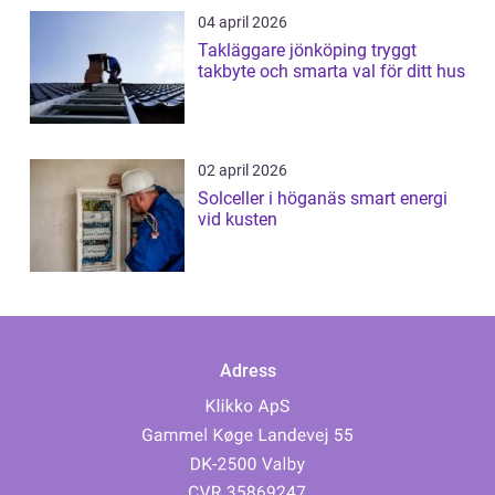
04 april 2026
Takläggare jönköping tryggt
takbyte och smarta val för ditt hus
02 april 2026
Solceller i höganäs smart energi
vid kusten
Adress