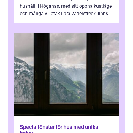
hushåll. I Höganäs, med sitt öppna kustläge
och många villatak i bra väderstreck, finns
ovanligt goda förutsättningar för löns...
Specialfönster för hus med unika