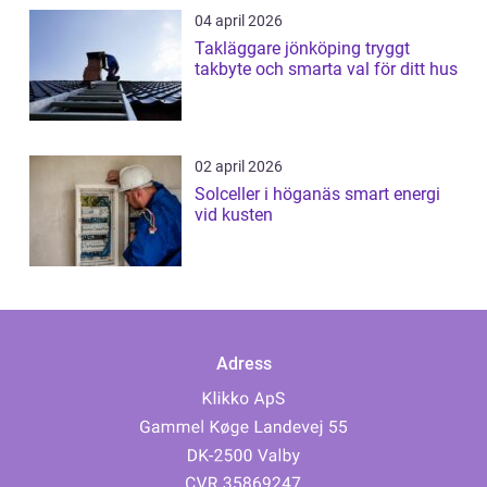
04 april 2026
Takläggare jönköping tryggt
takbyte och smarta val för ditt hus
02 april 2026
Solceller i höganäs smart energi
vid kusten
Adress